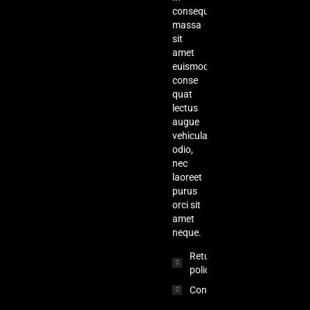
consequat,
massa
sit
amet
euismod
conse
quat
lectus
augue
vehicula
odio,
nec
laoreet
purus
orci sit
amet
neque.
Return
policy
Contact