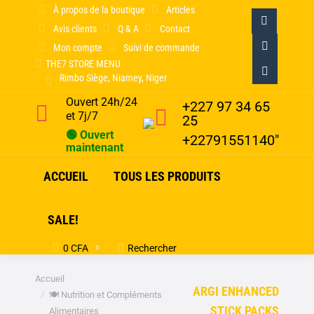
À propos de la boutique
Articles
Avis clients
Q & A
Contact
La
Mon compte
Suivi de commande
page
La
THE7 STORE MENU
Rimbo Siège, Niamey, Niger
Facebook
page
La
Ouvert 24h/24
+227 97 34 65
s'ouvre
X
page
et 7j/7
25
dans
s'ouvre
Pinterest
🟢 Ouvert
+22791551140"
maintenant
une
dans
s'ouvre
ACCUEIL
TOUS LES PRODUITS
nouvelle
une
dans
fenêtre
nouvelle
une
SALE!
fenêtre
nouvelle
0
CFA
Rechercher
Recherche
0
fenêtre
:
Vous êtes ici :
Accueil
ARGI ENHANCED
🍽️ Nutrition et Compléments
STICK PACKS
Alimentaires