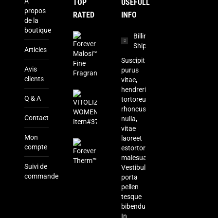
À
TOP
USEFULL
propos
RATED
INFO
de la
boutique
Forever
Billing &
Malosi™
Shipping
Articles
Fine
Suscipit
Fragrance
Avis
purus
26.500
CFA
clients
vitae,
hendrerit
VITOLIZE
Q & A
tortoreu
WOMEN
rhoncus
Item#375
Contact
nulla,
27.500
CFA
vitae
Mon
laoreet
Forever
compte
estortor
Therm™
malesuada.
25.000
CFA
Suivi de
Vestibulum
commande
porta
pellen
tesque
bibendum.
In