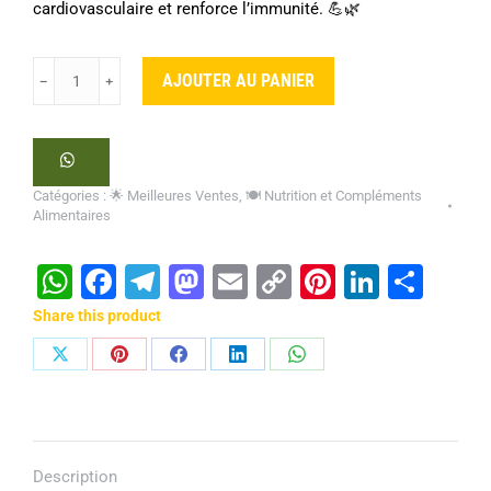
cardiovasculaire et renforce l’immunité. 💪🌿
quantité
AJOUTER AU PANIER
﹣
﹢
de
Forever
Garlic-
Thyme®
Catégories :
🌟 Meilleures Ventes
,
🍽️ Nutrition et Compléments
Alimentaires
WhatsApp
Facebook
Telegram
Mastodon
Email
Copy
Pinterest
Linked
Part
Link
Share this product
Partager
Partager
Partager
Partager
Partager
sur
sur
sur
sur
sur
X
Pinterest
Facebook
LinkedIn
WhatsApp
Description